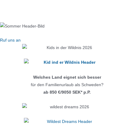
Zum
START
ÜBER DAS CAMP
KONTAKT
IMPRESSUM
Inhalt
DATENSCHUTZ
AGB
springen
Menü
Ruf uns an
Welches Land eignet sich besser
für den Familienurlaub als Schweden?
ab 850 €/9050 SEK* p.P.