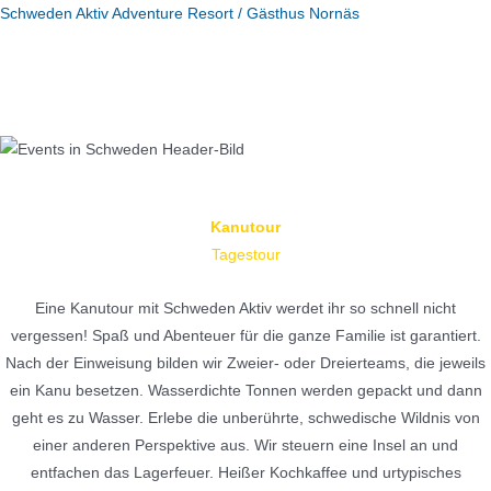
Zum
Schweden Aktiv Adventure Resort / Gästhus Nornäs
Inhalt
START
ÜBER DAS CAMP
KONTAKT
IMPRESSUM
springen
DATENSCHUTZ
AGB
Menü
Kanutour
Tagestour
Eine Kanutour mit Schweden Aktiv werdet ihr so schnell nicht
vergessen! Spaß und Abenteuer für die ganze Familie ist garantiert.
Nach der Einweisung bilden wir Zweier- oder Dreierteams, die jeweils
ein Kanu besetzen. Wasserdichte Tonnen werden gepackt und dann
geht es zu Wasser. Erlebe die unberührte, schwedische Wildnis von
einer anderen Perspektive aus. Wir steuern eine Insel an und
entfachen das Lagerfeuer. Heißer Kochkaffee und urtypisches